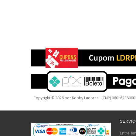
Copyright © 2026 por Kobby Ludoraal. (CNPJ 0601623800019
SERVIÇ
Entre em