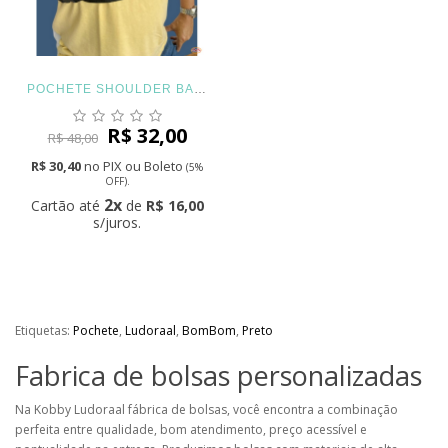
POCHETE SHOULDER BAG PEITORAL LUDORAAL
R$ 32,00
R$ 48,00
R$ 30,40
no PIX ou Boleto
(5%
OFF).
2x
Cartão até
de
R$ 16,00
s
/juros.
Etiquetas:
Pochete
,
Ludoraal
,
BomBom
,
Preto
Fabrica de bolsas personalizadas
Na Kobby Ludoraal fábrica de bolsas, você encontra a combinação
perfeita entre qualidade, bom atendimento, preço acessível e