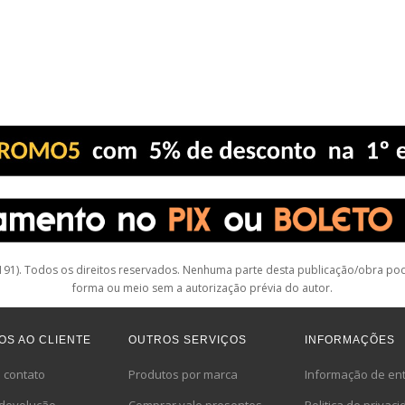
1). Todos os direitos reservados. Nenhuma parte desta publicação/obra pode
forma ou meio sem a autorização prévia do autor.
OS AO CLIENTE
OUTROS SERVIÇOS
INFORMAÇÕES
 contato
Produtos por marca
Informação de en
r devolução
Comprar vale presentes
Politica de privac