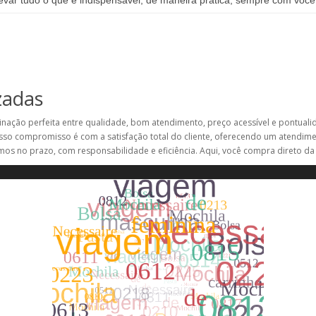
var tudo o que é indispensável, de maneira prática, sempre com você
zadas
nação perfeita entre qualidade, bom atendimento, preço acessível e pontuali
so compromisso é com a satisfação total do cliente, oferecendo um atendim
mos no prazo, com responsabilidade e eficiência. Aqui, você compra direto da