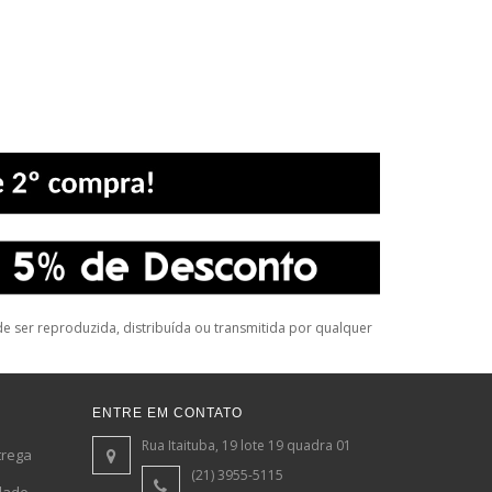
 ser reproduzida, distribuída ou transmitida por qualquer
ENTRE EM CONTATO
Rua Itaituba, 19 lote 19 quadra 01
trega
(21) 3955-5115
idade