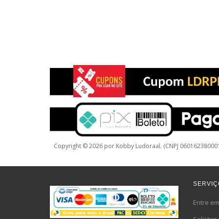
Copyright © 2026 por Kobby Ludoraal. (CNPJ 0601623800019
SERVIÇ
Entre em
Solicita