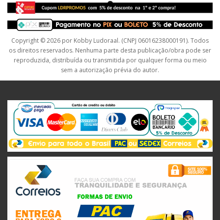
Copyright © 2026 por Kobby Ludoraal. (CNPJ 06016238000191). Todos
os direitos reservados. Nenhuma parte desta publicação/obra pode ser
reproduzida, distribuída ou transmitida por qualquer forma ou meio
sem a autorização prévia do autor.