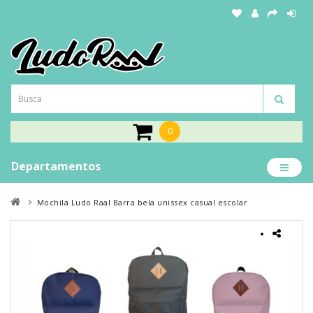
0
Departamentos
Mochila Ludo Raal Barra bela unissex casual escolar