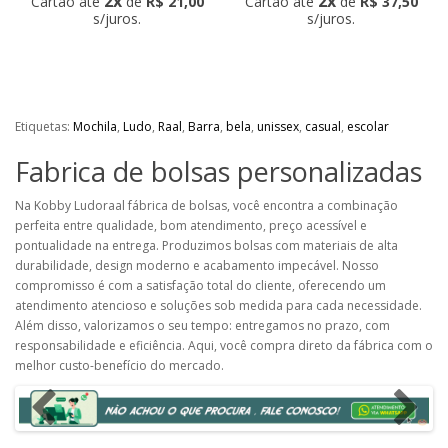
2x
2x
Cartão até
de
R$ 21,00
Cartão até
de
R$ 37,50
s
/juros.
s
/juros.
Etiquetas:
Mochila
,
Ludo
,
Raal
,
Barra
,
bela
,
unissex
,
casual
,
escolar
Fabrica de bolsas personalizadas
Na Kobby Ludoraal fábrica de bolsas, você encontra a combinação
perfeita entre qualidade, bom atendimento, preço acessível e
pontualidade na entrega. Produzimos bolsas com materiais de alta
durabilidade, design moderno e acabamento impecável. Nosso
compromisso é com a satisfação total do cliente, oferecendo um
atendimento atencioso e soluções sob medida para cada necessidade.
Além disso, valorizamos o seu tempo: entregamos no prazo, com
responsabilidade e eficiência. Aqui, você compra direto da fábrica com o
melhor custo-benefício do mercado.