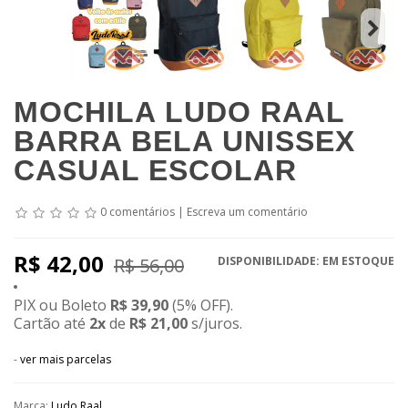
MOCHILA LUDO RAAL
BARRA BELA UNISSEX
CASUAL ESCOLAR
0 comentários
|
Escreva um comentário
R$ 42,00
R$ 56,00
DISPONIBILIDADE: EM ESTOQUE
PIX ou Boleto
R$ 39,90
(
5% OFF).
Cartão até
2
x
de
R$ 21,00
s/juros.
-
ver mais parcelas
Marca:
Ludo Raal