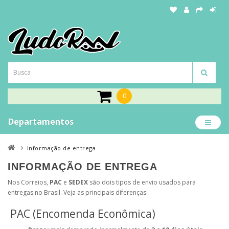
0
Departamentos
Informação de entrega
INFORMAÇÃO DE ENTREGA
Nos
Correios
,
PAC
e
SEDEX
são dois tipos de envio usados para
entregas no Brasil. Veja as principais diferenças:
PAC (Encomenda Econômica)