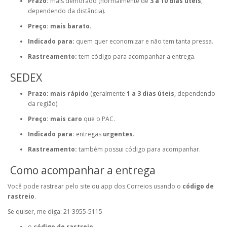
Prazo:
mais demorado (normalmente de
3 a 10 dias úteis
,
dependendo da distância).
Preço:
mais barato
.
Indicado para:
quem quer economizar e não tem tanta pressa.
Rastreamento:
tem código para acompanhar a entrega.
SEDEX
Prazo:
mais rápido
(geralmente
1 a 3 dias úteis
, dependendo
da região).
Preço:
mais caro
que o PAC.
Indicado para:
entregas
urgentes
.
Rastreamento:
também possui código para acompanhar.
Como acompanhar a entrega
Você pode rastrear pelo site ou app dos
Correios
usando o
código de
rastreio
.
Se quiser, me diga: 21 3955-5115
o
código de rastreio