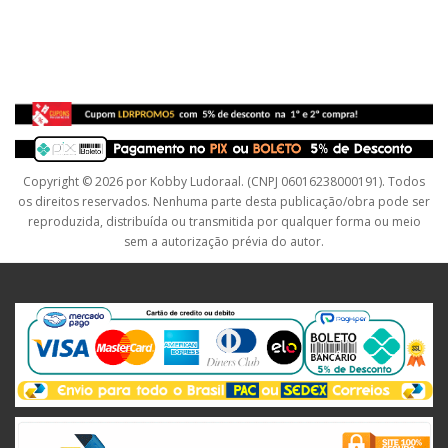
Copyright © 2026 por Kobby Ludoraal. (CNPJ 06016238000191). Todos
os direitos reservados. Nenhuma parte desta publicação/obra pode ser
reproduzida, distribuída ou transmitida por qualquer forma ou meio
sem a autorização prévia do autor.