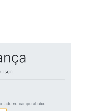
ança
nosco.
ao lado no campo abaixo