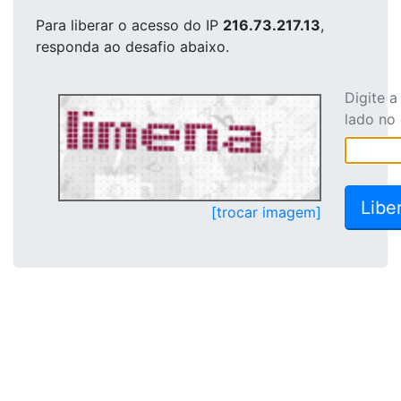
Para liberar o acesso
do IP
216.73.217.13
,
responda ao desafio abaixo.
Digite 
lado no
[trocar imagem]