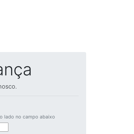
ança
nosco.
ao lado no campo abaixo