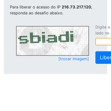
Para liberar o acesso
do IP
216.73.217.120
,
responda ao desafio abaixo.
Digite 
lado no
[trocar imagem]