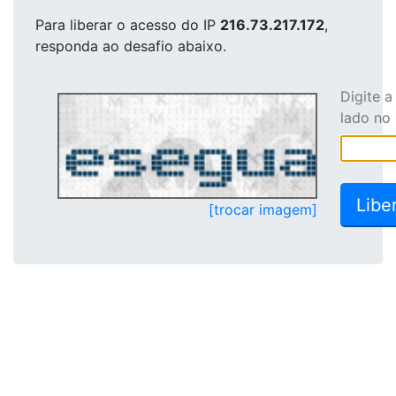
Para liberar o acesso
do IP
216.73.217.172
,
responda ao desafio abaixo.
Digite 
lado no
[trocar imagem]