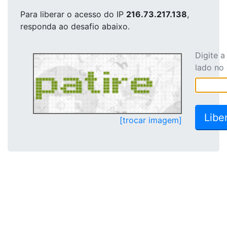
Para liberar o acesso
do IP
216.73.217.138
,
responda ao desafio abaixo.
Digite 
lado no
[trocar imagem]